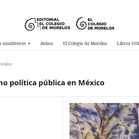
n unodiverso
Avisos
El Colegio de Morelos
Libros C
tículos
o política pública en México