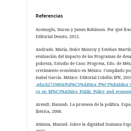
Referencias
Acemoglu, Daron y James Robinson. Por qué frac
Editorial Deusto, 2012.
Andrade, María, Dulce Monroy y Esteban Martíne
evaluación del impacto de los Programas de desar
pobreza, Estudio de Caso: Progresa, Edo. de Méxic
crecimiento económico en México. Compilado po
Isabel García. México: Editorial Colofón IPN, 201
.edu/42759804/Pol%C3%ADtica_P%C3%BAblica_
co_en_M%C3%A9xico_Public_Policy_and_econom
Arendt, Hannah. La promesa de la política. Espa
Ibérica, 2008.
Atienza, Manuel. Sobre la dignidad humana Españ