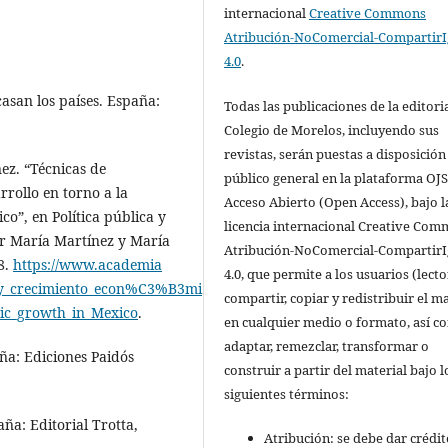
internacional
Creative Commons
Atribución-NoComercial-CompartirI
4.0
.
asan los países. España:
Todas las publicaciones de la editoria
Colegio de Morelos, incluyendo sus
revistas, serán puestas a disposición
z. “Técnicas de
público general en la plataforma OJS
rollo en torno a la
Acceso Abierto (Open Access), bajo l
o”, en Política pública y
licencia internacional Creative Co
r María Martínez y María
Atribución-NoComercial-CompartirI
8.
https://www.acade​mia​
4.0, que permite a los usuarios (lecto
y_crecimiento_econ%C3%B3mi​
compartir, copiar y redistribuir el ma
ic_growth_in_Mexico
.
en cualquier medio o formato, así c
adaptar, remezclar, transformar o
ña: Ediciones Paidós
construir a partir del material bajo l
siguientes términos:
a: Editorial Trotta,
Atribución: se debe dar crédit