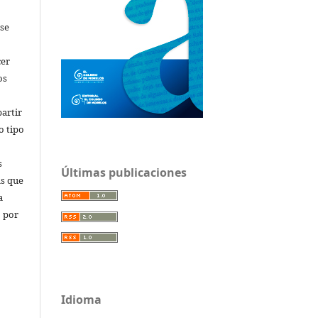
 se
cer
os
artir
o tipo
s
Últimas publicaciones
as que
a
o por
Idioma