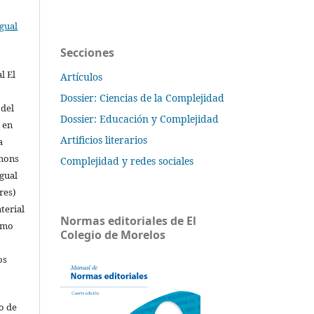
gual
Secciones
l El
Artículos
Dossier: Ciencias de la Complejidad
 del
Dossier: Educación y Complejidad
 en
Artificios literarios
a
mmons
Complejidad y redes sociales
gual
res)
terial
Normas editoriales de El
omo
Colegio de Morelos
os
o de