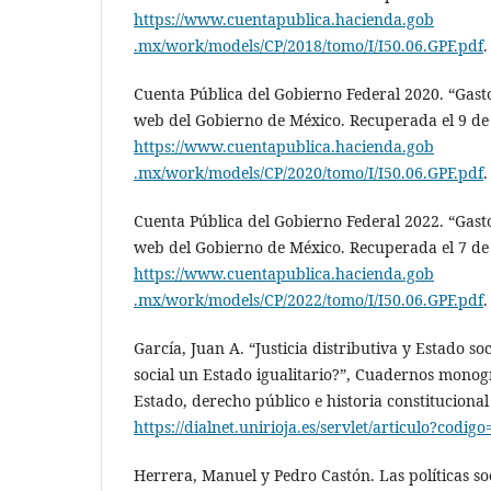
https://www.cuentapublica.hacienda.gob​
.mx/work/models/CP/2018/tomo/I/I50.06.GPF.pdf
.
Cuenta Pública del Gobierno Federal 2020. “Gasto
web del Gobierno de México. Recuperada el 9 de
https://www.cuentapublica.hacienda.gob​
.mx/work/models/CP/2020/tomo/I/I50.06.GPF.pdf
.
Cuenta Pública del Gobierno Federal 2022. “Gasto
web del Gobierno de México. Recuperada el 7 de
https://www.cuentapublica.hacienda.gob​
.mx/work/models/CP/2022/tomo/I/I50.06.GPF.pdf
.
García, Juan A. “Justicia distributiva y Estado soc
social un Estado igualitario?”, Cuadernos monogr
Estado, derecho público e historia constitucional
https://dialnet.unirioja.es/servlet/articulo?codi
Herrera, Manuel y Pedro Castón. Las políticas soc