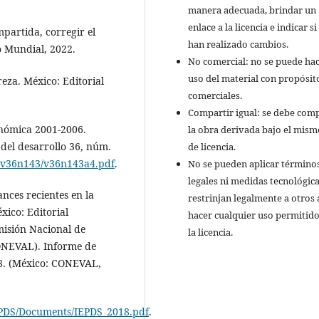
manera adecuada, brindar un
enlace a la licencia e indicar si
partida, corregir el
han realizado cambios.
 Mundial, 2022.
No comercial: no se puede ha
uso del material con propósit
eza. México: Editorial
comerciales.
Compartir igual: se debe comp
onómica 2001-2006.
la obra derivada bajo el mism
del desarrollo 36, núm.
de licencia.
e/v36n143/v36n143a4.pdf
.
No se pueden aplicar término
legales ni medidas tecnológic
nces recientes en la
restrinjan legalmente a otros 
xico: Editorial
hacer cualquier uso permitid
isión Nacional de
la licencia.
CONEVAL). Informe de
018. (México: CONEVAL,
EPDS/Documents/IEPDS_2018.pdf
.