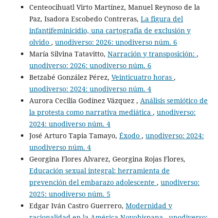
Centeocihuatl Virto Martínez, Manuel Reynoso de la
Paz, Isadora Escobedo Contreras,
La figura del
infantifeminicidio, una cartografía de exclusión y
olvido
,
unodiverso: 2026: unodiverso núm. 6
María Silvina Tatavitto,
Narración y transposición:
,
unodiverso: 2026: unodiverso núm. 6
Betzabé González Pérez,
Veinticuatro horas
,
unodiverso: 2024: unodiverso núm. 4
Aurora Cecilia Godínez Vázquez ,
Análisis semiótico de
la protesta como narrativa mediática
,
unodiverso:
2024: unodiverso núm. 4
José Arturo Tapia Tamayo,
Éxodo
,
unodiverso: 2024:
unodiverso núm. 4
Georgina Flores Alvarez, Georgina Rojas Flores,
Educación sexual integral: herramienta de
prevención del embarazo adolescente
,
unodiverso:
2025: unodiverso núm. 5
Edgar Iván Castro Guerrero,
Modernidad y
racionalidad en la América Novohispana
,
unodiverso: