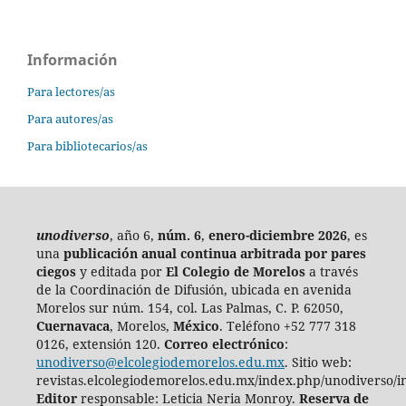
Información
Para lectores/as
Para autores/as
Para bibliotecarios/as
unodiverso
, año 6,
núm. 6
,
enero-diciembre 2026
, es
una
publicación anual continua
arbitrada por pares
ciegos
y editada por
El Colegio de Morelos
a través
de la Coordinación de Difusión, ubicada en avenida
Morelos sur núm. 154, col. Las Palmas, C. P. 62050,
Cuernavaca
, Morelos,
México
. Teléfono +52 777 318
0126, extensión 120.
Correo electrónico
:
unodiverso@elcolegiodemorelos.edu.mx
. Sitio web:
revistas.elcolegiodemorelos.edu.mx/index.php/unodiverso/i
Editor
responsable: Leticia Neria Monroy.
Reserva de