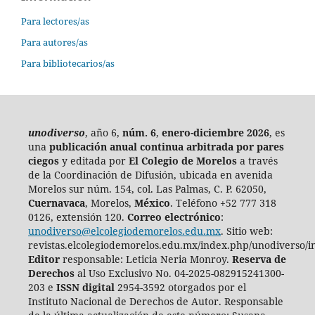
Para lectores/as
Para autores/as
Para bibliotecarios/as
unodiverso
, año 6,
núm. 6
,
enero-diciembre 2026
, es
una
publicación anual continua
arbitrada por pares
ciegos
y editada por
El Colegio de Morelos
a través
de la Coordinación de Difusión, ubicada en avenida
Morelos sur núm. 154, col. Las Palmas, C. P. 62050,
Cuernavaca
, Morelos,
México
. Teléfono +52 777 318
0126, extensión 120.
Correo electrónico
:
unodiverso@elcolegiodemorelos.edu.mx
. Sitio web:
revistas.elcolegiodemorelos.edu.mx/index.php/unodiverso/i
Editor
responsable: Leticia Neria Monroy.
Reserva de
Derechos
al Uso Exclusivo No. 04-2025-082915241300-
203 e
ISSN digital
2954-3592 otorgados por el
Instituto Nacional de Derechos de Autor. Responsable