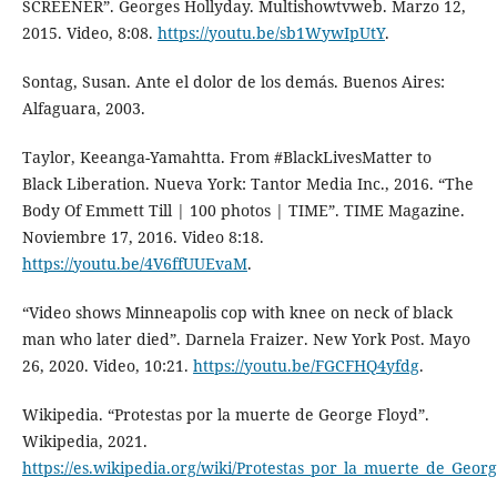
SCREENER”. Georges Hollyday. Multishowtvweb. Marzo 12,
2015. Video, 8:08.
https://youtu.be/sb1WywIpUtY
.
Sontag, Susan. Ante el dolor de los demás. Buenos Aires:
Alfaguara, 2003.
Taylor, Keeanga-Yamahtta. From #BlackLivesMatter to
Black Liberation. Nueva York: Tantor Media Inc., 2016. “The
Body Of Emmett Till | 100 photos | TIME”. TIME Magazine.
Noviembre 17, 2016. Video 8:18.
https://youtu.be/4V6ffUUEvaM
.
“Video shows Minneapolis cop with knee on neck of black
man who later died”. Darnela Fraizer. New York Post. Mayo
26, 2020. Video, 10:21.
https://youtu.be/FGCFHQ4yfdg
.
Wikipedia. “Protestas por la muerte de George Floyd”.
Wikipedia, 2021.
https://es.wikipedia.org/wiki/Protestas_por_la_muerte_de_Geor