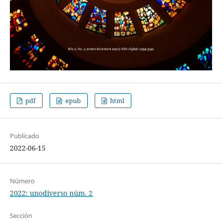
pdf
epub
html
Publicado
2022-06-15
Número
2022: unodiverso núm. 2
Sección