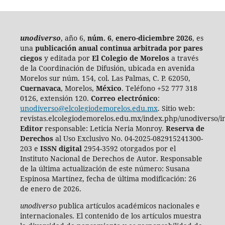
unodiverso
, año 6,
núm. 6
,
enero-diciembre 2026
, es
una
publicación anual continua
arbitrada por pares
ciegos
y editada por
El Colegio de Morelos
a través
de la Coordinación de Difusión, ubicada en avenida
Morelos sur núm. 154, col. Las Palmas, C. P. 62050,
Cuernavaca
, Morelos,
México
. Teléfono +52 777 318
0126, extensión 120.
Correo electrónico
:
unodiverso@elcolegiodemorelos.edu.mx
. Sitio web:
revistas.elcolegiodemorelos.edu.mx/index.php/unodiverso/i
Editor
responsable: Leticia Neria Monroy.
Reserva de
Derechos
al Uso Exclusivo No. 04-2025-082915241300-
203 e
ISSN digital
2954-3592 otorgados por el
Instituto Nacional de Derechos de Autor. Responsable
de la última actualización de este número:
Susana
Espinosa Martínez, fecha de última modificación: 26
de enero de 2026.
unodiverso
publica artículos académicos nacionales e
internacionales. El contenido de los artículos muestra