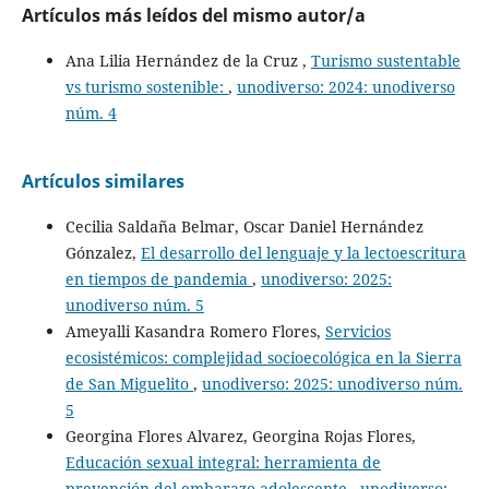
Artículos más leídos del mismo autor/a
Ana Lilia Hernández de la Cruz ,
Turismo sustentable
vs turismo sostenible:
,
unodiverso: 2024: unodiverso
núm. 4
Artículos similares
Cecilia Saldaña Belmar, Oscar Daniel Hernández
Gónzalez,
El desarrollo del lenguaje y la lectoescritura
en tiempos de pandemia
,
unodiverso: 2025:
unodiverso núm. 5
Ameyalli Kasandra Romero Flores,
Servicios
ecosistémicos: complejidad socioecológica en la Sierra
de San Miguelito
,
unodiverso: 2025: unodiverso núm.
5
Georgina Flores Alvarez, Georgina Rojas Flores,
Educación sexual integral: herramienta de
prevención del embarazo adolescente
,
unodiverso: