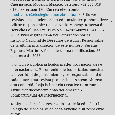
Cuernavaca
, Morelos,
México
. Teléfono +52 777 318
0126, extensión 120.
Correo electrónico
:
unodiverso@elcolegiodemorelos.edu.mx
. Sitio web:
revistas.elcolegiodemorelos.edu.mx/index.php/unodiverso/i
Editor
responsable: Leticia Neria Monroy.
Reserva de
Derechos
al Uso Exclusivo No. 04-2025-082915241300-
203 e
ISSN digital
2954-3592 otorgados por el
Instituto Nacional de Derechos de Autor. Responsable
de la última actualización de este número:
Susana
Espinosa Martínez, fecha de última modificación: 26
de enero de 2026.
unodiverso
publica artículos académicos nacionales e
internacionales. El contenido de los artículos muestra
la diversidad de pensamiento y es responsabilidad de
cada autor. Esta revista proporciona
Acceso Abierto
a su contenido bajo la
licencia Creative Commons
Atribución/Reconocimiento-NoComercial-
CompartirIgual 4.0 Internacional.
® Algunos derechos reservados. ® de la edición: El
Colegio de Morelos. ® de cada artículo a su respectivo
autor.