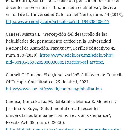
Betancourth, Sonia. “Desarrollo del pensamiento crítico en
docentes universitarios. Una mirada cualitativa”, Revista
virtual de la Universidad Católica del Norte, núm. 44 (2015),
http://www.redalyc.org/articulo.oa?id=194238608017
.
Canese, Martha I., “Percepción del desarrollo de las
habilidades del pensamiento crítico en la Universidad
Nacional de Asunción, Paraguay”, Perfiles educativos 42,
núm. 169 (2020).
https://www.scielo.org.mx/scielo.php?
pid=S0185-26982020000300021&script=sci_arttext
.
Council Of Europe. “La globalización”. Sitio web de Council
Of Europe. Consultado el 25 de abril, 2024.
https://www.coe.int/es/web/compass/globalisation
.
Cuenca, Nanci E., Liz M. Robladillo, Mónica E. Meneses y
Josefina A. Suyo, “Salud mental en adolescentes
universitarios latinoamericanos: revisión sistemática”,
Revista Avft 39, núm. 6 (2020).
https://biblat.unam.mx/es/revista/archivos-venezolanos-de-