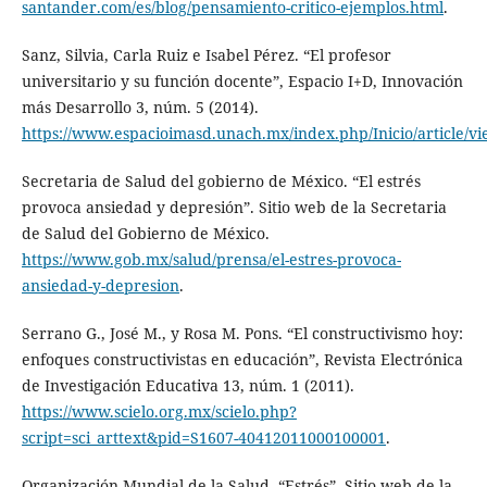
santander.com/es/blog/pensamiento-critico-ejemplos.html
.
Sanz, Silvia, Carla Ruiz e Isabel Pérez. “El profesor
universitario y su función docente”, Espacio I+D, Innovación
más Desarrollo 3, núm. 5 (2014).
https://www.espacioimasd.unach.mx/index.php/Inicio/article/vi
Secretaria de Salud del gobierno de México. “El estrés
provoca ansiedad y depresión”. Sitio web de la Secretaria
de Salud del Gobierno de México.
https://www.gob.mx/salud/prensa/el-estres-provoca-
ansiedad-y-depresion
.
Serrano G., José M., y Rosa M. Pons. “El constructivismo hoy:
enfoques constructivistas en educación”, Revista Electrónica
de Investigación Educativa 13, núm. 1 (2011).
https://www.scielo.org.mx/scielo.php?
script=sci_arttext&pid=S1607-40412011000100001
.
Organización Mundial de la Salud. “Estrés”. Sitio web de la