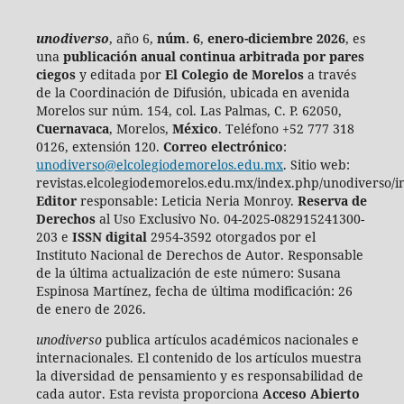
unodiverso
, año 6,
núm. 6
,
enero-diciembre 2026
, es
una
publicación anual continua
arbitrada por pares
ciegos
y editada por
El Colegio de Morelos
a través
de la Coordinación de Difusión, ubicada en avenida
Morelos sur núm. 154, col. Las Palmas, C. P. 62050,
Cuernavaca
, Morelos,
México
. Teléfono +52 777 318
0126, extensión 120.
Correo electrónico
:
unodiverso@elcolegiodemorelos.edu.mx
. Sitio web:
revistas.elcolegiodemorelos.edu.mx/index.php/unodiverso/i
Editor
responsable: Leticia Neria Monroy.
Reserva de
Derechos
al Uso Exclusivo No. 04-2025-082915241300-
203 e
ISSN digital
2954-3592 otorgados por el
Instituto Nacional de Derechos de Autor. Responsable
de la última actualización de este número:
Susana
Espinosa Martínez, fecha de última modificación: 26
de enero de 2026.
unodiverso
publica artículos académicos nacionales e
internacionales. El contenido de los artículos muestra
la diversidad de pensamiento y es responsabilidad de
cada autor. Esta revista proporciona
Acceso Abierto