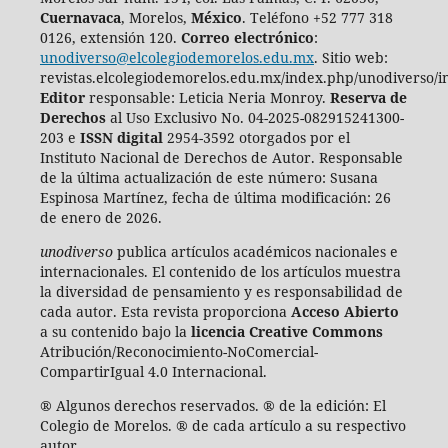
Cuernavaca
, Morelos,
México
. Teléfono +52 777 318
0126, extensión 120.
Correo electrónico
:
unodiverso@elcolegiodemorelos.edu.mx
. Sitio web:
revistas.elcolegiodemorelos.edu.mx/index.php/unodiverso/i
Editor
responsable: Leticia Neria Monroy.
Reserva de
Derechos
al Uso Exclusivo No. 04-2025-082915241300-
203 e
ISSN digital
2954-3592 otorgados por el
Instituto Nacional de Derechos de Autor. Responsable
de la última actualización de este número:
Susana
Espinosa Martínez, fecha de última modificación: 26
de enero de 2026.
unodiverso
publica artículos académicos nacionales e
internacionales. El contenido de los artículos muestra
la diversidad de pensamiento y es responsabilidad de
cada autor. Esta revista proporciona
Acceso Abierto
a su contenido bajo la
licencia Creative Commons
Atribución/Reconocimiento-NoComercial-
CompartirIgual 4.0 Internacional.
® Algunos derechos reservados. ® de la edición: El
Colegio de Morelos. ® de cada artículo a su respectivo
autor.