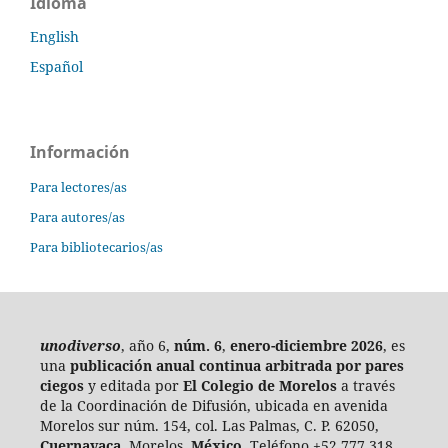
Idioma
English
Español
Información
Para lectores/as
Para autores/as
Para bibliotecarios/as
unodiverso
, año 6,
núm. 6
,
enero-diciembre 2026
, es
una
publicación anual continua
arbitrada por pares
ciegos
y editada por
El Colegio de Morelos
a través
de la Coordinación de Difusión, ubicada en avenida
Morelos sur núm. 154, col. Las Palmas, C. P. 62050,
Cuernavaca
, Morelos,
México
. Teléfono +52 777 318