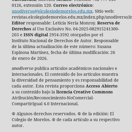
0126, extensión 120.
Correo electrónico
:
unodiverso@elcolegiodemorelos.edu.mx
. Sitio web:
revistas.elcolegiodemorelos.edu.mx/index.php/unodiverso/i
Editor
responsable: Leticia Neria Monroy.
Reserva de
Derechos
al Uso Exclusivo No. 04-2025-082915241300-
203 e
ISSN digital
2954-3592 otorgados por el
Instituto Nacional de Derechos de Autor. Responsable
de la última actualización de este número:
Susana
Espinosa Martínez, fecha de última modificación: 26
de enero de 2026.
unodiverso
publica artículos académicos nacionales e
internacionales. El contenido de los artículos muestra
la diversidad de pensamiento y es responsabilidad de
cada autor. Esta revista proporciona
Acceso Abierto
a su contenido bajo la
licencia Creative Commons
Atribución/Reconocimiento-NoComercial-
CompartirIgual 4.0 Internacional.
® Algunos derechos reservados. ® de la edición: El
Colegio de Morelos. ® de cada artículo a su respectivo
autor.